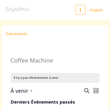
Aller
MAIN
au
English
MENU
contenu
Évènements
Coffee Machine
Il n’y a pas d’évènements à venir.
À venir
R
N
R
L
E
e
a
S
I
C
Derniers Évènements passés
c
v
é
S
H
h
i
T
l