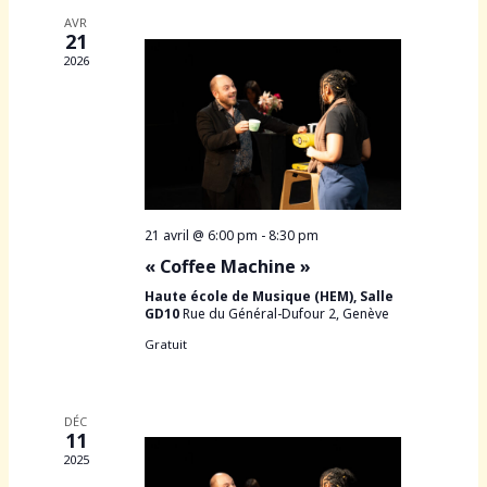
E
e
E
g
AVR
e
R
21
r
a
c
C
2026
c
t
t
H
h
i
E
i
e
o
o
e
n
n
t
d
n
n
e
e
a
v
21 avril @ 6:00 pm
-
8:30 pm
z
v
u
« Coffee Machine »
u
i
e
n
Haute école de Musique (HEM), Salle
GD10
Rue du Général-Dufour 2, Genève
g
s
e
a
É
Gratuit
d
t
v
a
i
è
t
DÉC
o
n
e
11
n
e
.
2025
d
m