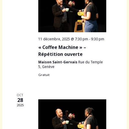
e
e
v
n
u
t
e
s
11 décembre, 2025 @ 7:30 pm
-
9:30 pm
É
« Coffee Machine » –
v
Répétition ouverte
è
Maison Saint-Gervais
Rue du Temple
n
5, Genève
e
Gratuit
m
e
n
OCT
t
28
2025
s