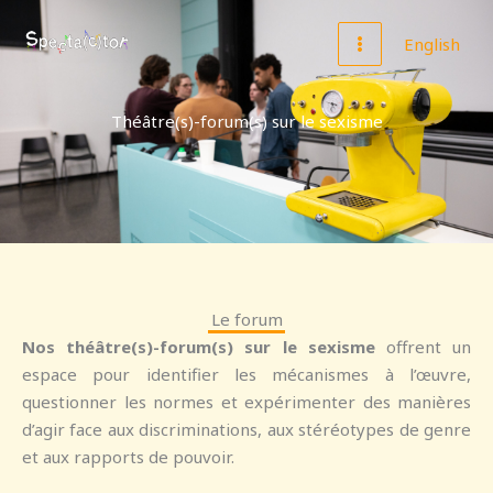
Aller
MAIN
au
English
MENU
contenu
Théâtre(s)-forum(s) sur le sexisme
Le forum
Nos théâtre(s)-forum(s) sur le sexisme
offrent un
espace pour identifier les mécanismes à l’œuvre,
questionner les normes et expérimenter des manières
d’agir face aux discriminations, aux stéréotypes de genre
et aux rapports de pouvoir.