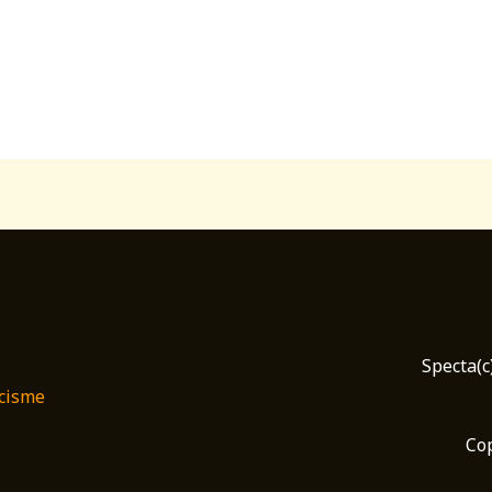
Specta(c
cisme​
Cop