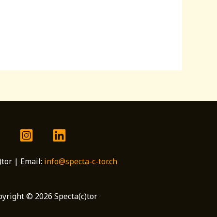
)tor | Email:
info@specta-c-tor.ch
yright © 2026 Specta(c)tor