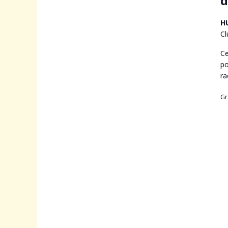
d
H
Cl
Ce
po
ra
Gr